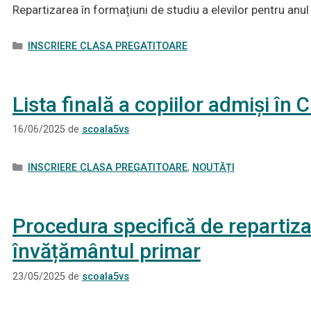
Repartizarea în formațiuni de studiu a elevilor pentru an
Categorii
INSCRIERE CLASA PREGATITOARE
Lista finală a copiilor admiși în 
16/06/2025
de
scoala5vs
Categorii
INSCRIERE CLASA PREGATITOARE
,
NOUTĂȚI
Procedura specifică de repartizare
învățământul primar
23/05/2025
de
scoala5vs