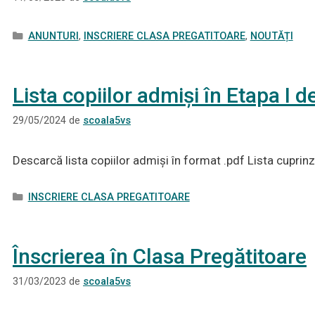
Categorii
ANUNTURI
,
INSCRIERE CLASA PREGATITOARE
,
NOUTĂȚI
Lista copiilor admiși în Etapa I d
29/05/2024
de
scoala5vs
Descarcă lista copiilor admiși în format .pdf Lista cuprin
Categorii
INSCRIERE CLASA PREGATITOARE
Înscrierea în Clasa Pregătitoare
31/03/2023
de
scoala5vs