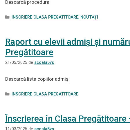
Descarcă procedura
Categorii
INSCRIERE CLASA PREGATITOARE
,
NOUTĂȚI
Raport cu elevii admiși și număr
Pregătitoare
21/05/2025
de
scoala5vs
Descarcă lista copiilor admiși
Categorii
INSCRIERE CLASA PREGATITOARE
Înscrierea în Clasa Pregătitoar
11/03/2025
de
scoala5vs