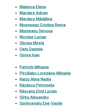
Malanca Elena
Mardare Adrian
Mardare Mădălina
Moșneagu Cristina Rema
Munteanu Simona
Nicolae Lucian
Obreja Mirela
Oatu Daniela
Oprea Ioan
Patrichi Mihaela
Pîrcălabu Loredana-Mihaela
Raizu Alina Nadia
Râșăscu Petronela
Rășcanu Emil Lucian
Sîrbu Alexandru
Sprîncenatu Ene-Vasile