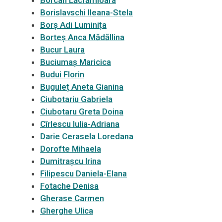
Borcan Lăcrămioara
Borislavschi Ileana-Stela
Borș Adi Luminița
Borteș Anca Mădăllina
Bucur Laura
Buciumaș Maricica
Budui Florin
Buguleț Aneta Gianina
Ciubotariu Gabriela
Ciubotaru Greta Doina
Cîrlescu Iulia-Adriana
Darie Cerasela Loredana
Dorofte Mihaela
Dumitrașcu Irina
Filipescu Daniela-Elana
Fotache Denisa
Gherase Carmen
Gherghe Ulica